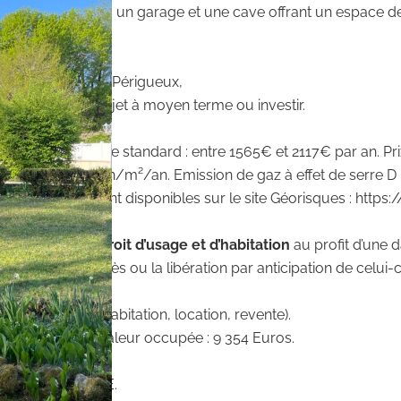
cluant un bureau, un garage et une cave offrant un espace d
duire,
sa proximité avec Périgueux,
r anticiper un projet à moyen terme ou investir.
ie pour un usage standard : entre 1565€ et 2117€ par an. P
que D : 248kWh/m²/an. Emission de gaz à effet de serre D 
ien est exposé sont disponibles sur le site Géorisques : http
c réserve d’un
droit d’usage et d’habitation
au profit d’une
usqu’à son décès ou la libération par anticipation de celui-
ssance du bien (habitation, location, revente).
ition estimés sur la valeur occupée : 9 354 Euros. Ta
ge vendeur.
on l’indice INSEE.