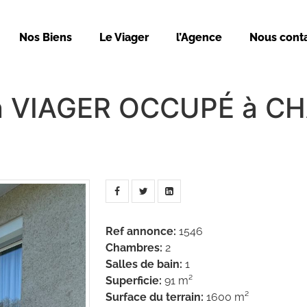
Nos Biens
Le Viager
l’Agence
Nous cont
en VIAGER OCCUPÉ à 
Ref annonce
:
1546
Chambres
:
2
Salles de bain
:
1
Superficie
:
91 m²
Surface du terrain
:
1600 m²