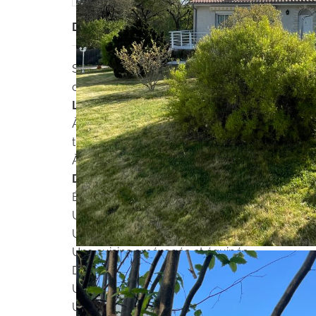
Description
Située à
Chancelade
, dans un environnement c
opportunité pour une habitation principale ou u
Localisation idéale
À l’ouest de
Périgueux
, Chancelade allie la sé
traversée par la Beauronne, offrant un cadre n
À seulement quelques minutes des commerces, de
Description du bien
:
Édifiée sur un terrain clos et arboré de plus de
Une entrée accueillante,
Un salon/salle à manger lumineux,
Une cuisine aménagée et équipée,
Deux chambres confortables,
Une salle de bain,
Un WC séparé.