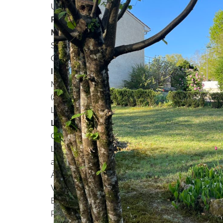
Un sous-sol semi-enterré complète ce bien, in
Points forts
:
Maison très bien entretenue
, prête à vous sé
Secteur recherché pour son cadre paisible et 
Opportunité rare en
viager occupé
, idéale pou
Informations techniques
:
Montant estimé des dépenses annuelles d’énerg
(abonnements compris). Consommation énergéti
Les informations sur les risques auxquels ce b
Les modalités du viager occupé
:
Cette maison est vendue en
viager occupé
ave
Le vendeur continue à vivre dans son logement j
adapté, etc.).
À la libération, vous bénéficiez de la pleine joui
VALEUR VÉNALE : 175 000€. Frais d’acquis
BOUQUET : 50 500€. Honoraires agence : char
RENTE VIAGÈRE : 400 Euros/mois révisable sel