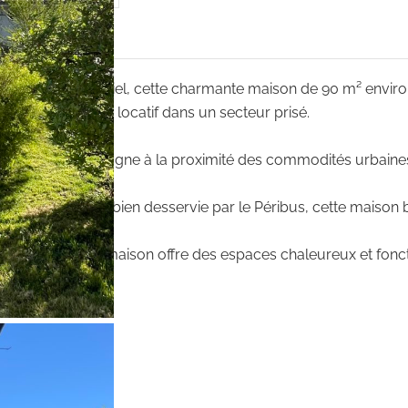
alme et résidentiel, cette charmante maison de 90 m² environ,
n investissement locatif dans un secteur prisé.
rénité de la campagne à la proximité des commodités urbaines
aturel agréable.
s écoles, et bien desservie par le Péribus, cette maison béné
1 600 m²
, cette maison offre des espaces chaleureux et fonct