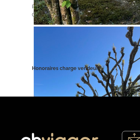
Pour toute question ou pour organiser une visit
CH VIAGER 06.51.19.80.75 carole@chviager.fr
Honoraires charge vendeur