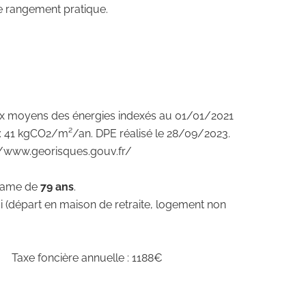
e rangement pratique.
rix moyens des énergies indexés au 01/01/2021
: 41 kgCO2/m²/an. DPE réalisé le 28/09/2023.
s://www.georisques.gouv.fr/
 dame de
79 ans
.
ci (départ en maison de retraite, logement non
xe foncière annuelle : 1188€