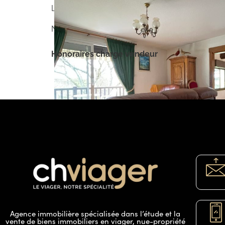
Les informations sur les risques auxquels ce b
Numéro de mandat : 1VO34 – CONTACT CH VIAG
Honoraires charge vendeur
Agence immobilière spécialisée dans l’étude et la
vente de biens immobiliers en viager, nue-propriété