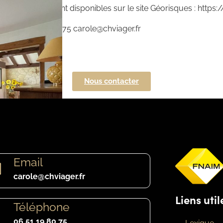
ien est exposé sont disponibles sur le site Géorisques : http
ER 06.51.19.80.75 carole@chviager.fr
Nous contacter
Email
carole@chviager.fr
Liens util
Téléphone
06 51 19 80 75