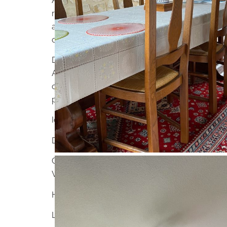
Au cœur du Parc Naturel Périgord-Limousin, NO
régions Aquitaine, Limousin et Poitou-Charente
axes autoroutiers de proximité. Nontron a fait de
outil de développement aux dimensions économi
Dans un havre de paix, avec une vue dégagée 
Accessible de plain-pied, elle est formée d’un 
chambres, une salle de bains et un WC séparé. 
plus de 1 900 m².
Idéale en habitation principale ou investissement
DPE : E – GES : E (Etablis le 27/04/2022) – Es
COMPTANT : 86 245 EUROS NET VENDEUR SA
VALEUR VÉNALE : 134 000 EUROS NET VEND
Honoraires agence : charge vendeur. Frais de n
Le montant de la taxe foncière est d’environ 1