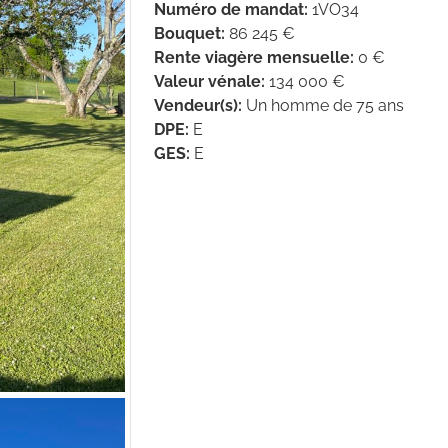
Numéro de mandat
:
1VO34
Bouquet
:
86 245 €
Rente viagère mensuelle
:
0 €
Valeur vénale
:
134 000 €
Vendeur(s)
:
Un homme de 75 ans
DPE
:
E
GES
:
E