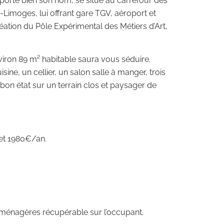
orte bien son nom, se situe au carrefour des
Limoges, lui offrant gare TGV, aéroport et
création du Pôle Expérimental des Métiers d’Art,
iron 89 m² habitable saura vous séduire.
ne, un cellier, un salon salle à manger, trois
on état sur un terrain clos et paysager de
 et 1980€/an.
s ménagères récupérable sur l’occupant.