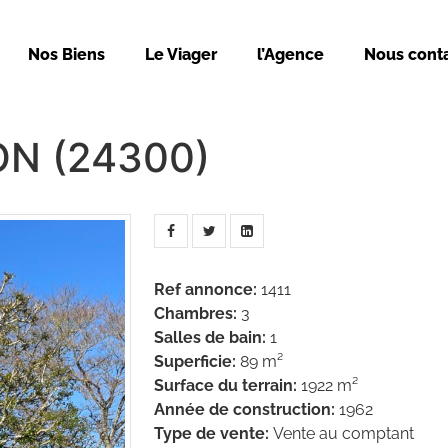
Nos Biens
Le Viager
l’Agence
Nous cont
ON (24300)
Ref annonce
:
1411
Chambres
:
3
Salles de bain
:
1
Superficie
:
89 m²
Surface du terrain
:
1922 m²
Année de construction
:
1962
Type de vente
:
Vente au comptant