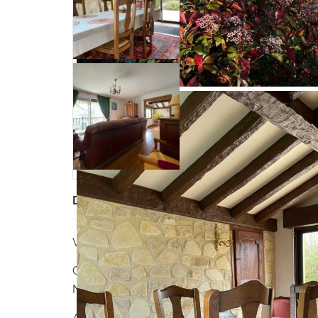
Description
VENTE AU COMPTANT assorti d’un droit d’usage 
Créez-vous votre patrimoine et votre future re
Nontronnais.