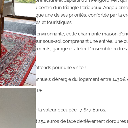
NTRON, sous-préfecture et capitale d’un Périgord Vert qui p
s. Elle rayonne au centre d’un triangle Périgueux-Angoulême-
 l’activité touristique une de ses priorités, confortée par la 
ques, culturelles et touristiques.
sur la campagne environnante, cette charmante maison d’env
rez-de-chaussée sur sous-sol comprenant une entrée, une cuisi
Nombreux rangements, garage et atelier. L’ensemble en très b
 locatif, je vous attends pour une visite !
timation des coûts annuels d’énergie du logement entre 1430€
NS RENTE VIAGÈRE.
EUR.
otaire estimés sur la valeur occupée : 7 647 Euros.
 154 euros/ an dont 254 euros de taxe d’enlèvement d’ordure