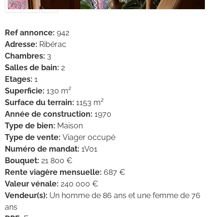
Ref annonce
:
942
Adresse
:
Ribérac
Chambres
:
3
Salles de bain
:
2
Etages
:
1
Superficie
:
130 m²
Surface du terrain
:
1153 m²
Année de construction
:
1970
Type de bien
:
Maison
Type de vente
:
Viager occupé
Numéro de mandat
:
1V01
Bouquet
:
21 800 €
Rente viagère mensuelle
:
687 €
Valeur vénale
:
240 000 €
Vendeur(s)
:
Un homme de 86 ans et une femme de 76
ans