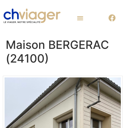
Nous contacter
Maison BERGERAC
(24100)