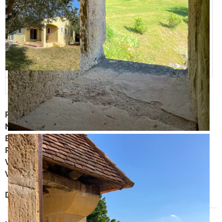
Ref annonce
:
1875
Numéro de mandat
:
1VO49
Bouquet
:
124 430 €
Rente viagère mensuelle
:
1 303 €
Valeur vénale
:
349 000 €
Vendeur(s)
:
Une femme de 86 ans
Description