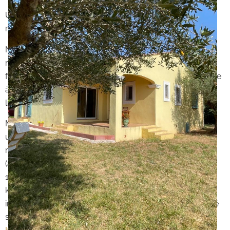
Une adresse précieuse, idéale pour amoureux de la
nature, du patrimoine et de la tranquillité.
Notre agence vous propose ce
VIAGER OCCUPÉ
avec
réserve d’un droit d’usage et d’habitation au profit d’une
femme de 86 ans. En viager occupé, le vendeur continue
à vivre dans son logement jusqu’à son décès ou la
libération par anticipation de celui-ci.
Montant estimé des dépenses annuelles d’énergie pour
un usage standard : entre 3 900€ et 5 330€ par an. Prix
moyens des énergies indexés au 01/01/2021
(abonnements compris). Consommation énergétique D :
196kWh/m²/an. Emission de gaz à effet de serre D : 40
kgCO2/m²/an. DPE réalisé le 05/05/2025. Les
informations sur les risques auxquels ce bien est exposé
sont disponibles sur le site Géorisques :