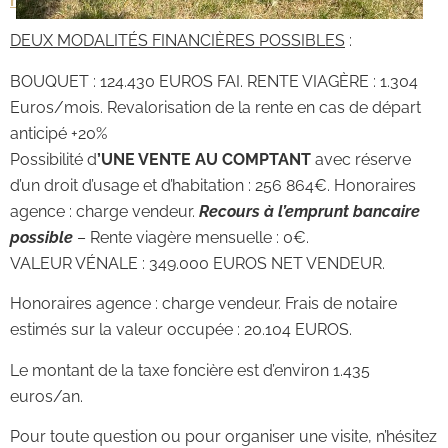
https://www.georisques.gouv.fr/
DEUX MODALIT
É
S FINANCIÈRES POSSIBLES
:
BOUQUET : 124.430 EUROS FAI. RENTE VIAGÈRE : 1.304
Euros/mois. Revalorisation de la rente en cas de départ
anticipé +20%
Possibilité d
’UNE VENTE AU COMPTANT
avec réserve
d’un droit d’usage et d’habitation : 256 864€. Honoraires
agence : charge vendeur.
Recours à l’emprunt bancaire
possible
– Rente viagère mensuelle : 0€.
VALEUR VÉNALE : 349.000 EUROS NET VENDEUR.
Honoraires agence : charge vendeur. Frais de notaire
estimés sur la valeur occupée : 20.104 EUROS.
Le montant de la taxe foncière est d’environ 1.435
euros/an.
Pour toute question ou pour organiser une visite, n’hésitez