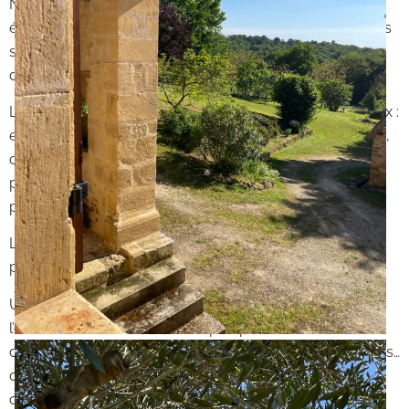
Nichée dans un hameau paisible du Périgord Vert, cette
élégante propriété du XVIIIᵉ siècle à proximité de Thiviers
séduira les amateurs de nature, de patrimoine et
d’authenticité.
La maison principale développe des espaces chaleureux :
entrée, salons, salle à manger, cuisine, quatre chambres,
cheminées… Les éléments de caractère typiquement
périgourdins s’y dévoilent en toute simplicité — les
photographies en diront davantage.
Le terrain, d’une superficie de plus de 2 hectares, mêle
prairie, zone boisée, noyeraie et arbres fruitiers.
Une vaste grange d’environ 180 m² au sol complète
l’ensemble et ouvre de belles perspectives : maison
d’amis, salle de réception, espace de création, séminaires…
ou pourquoi pas, aménagements pour accueillir des
chevaux dans un environnement paisible et préservé.