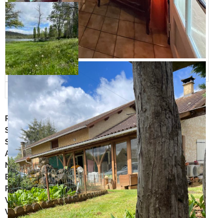
Ref annonce
:
1754
Superficie
:
93 m²
Surface du terrain
:
8500 m²
Année de construction
:
1988
Numéro de mandat
:
1VO46
Bouquet
:
51 130 €
Rente viagère mensuelle
:
671 €
Valeur vénale
:
159 000 €
Vendeur(s)
:
Un homme de 85 ans