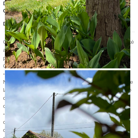
DPE
:
E
GES
:
B
Description
Opportunité unique : Devenez propriétaire d’une propriété
avec maison et dépendances dans le Périgord Noir, à
proximité du département du Lot.
Caractéristiques principales
• Localisation agréable : Située sur la commune de
NABIRAT dans un cadre paisible et naturel à proximité de
la Base de loisirs de Groléjac, lieu de loisirs très apprécié
des touristes et des locaux et à quelques minutes des
commodités.
• Maison principale :
o Une véranda
o Une cuisine,