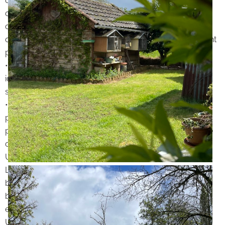
o Un salon/salle à manger,
o Une chambre avec placard,
o Une salle de bain avec rangement et un WC séparé.
o Grenier aménageable à l’étage avec accès indépendant
pour agrandir l’espace habitable selon vos projets.
• Dépendances attenantes : deux ateliers, divers abris,
idéal pour des activités artisanales, agricoles ou de
stockage.
• Terrain : Plus de 8 500m² clôturés répartis en cour,
potager et prairies, pourquoi pas pour du petit élevage,
pour accueillir quelques chevaux, une activité artisanale
ou tout autre projet ?
Une opportunité flexible et rare :
Le vendeur propose à l’acquéreur la possibilité de
bénéficier dès à présent de certaines installations et
bâtiments selon vos besoins spécifiques, à définir
ensemble.
Un investissement intelligent :