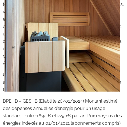
tous les sites touristiques de Dordogne (Châteaux, jardins,
villages classés…), cette propriété offre un cadre de vie
exceptionnel. Dotée d’un garage attenant et d’une cave,
cette maison comprend au rez-de-chaussée, une entrée,
une cuisine aménagée et équipée, un séjour, une
chambre, une salle de bains, un WC séparé et un garage.
er
Au 1
étage, une mezzanine/bureau transformable en
chambre, une chambre, un espace sauna avec douche.
Au sous-sol, une cave.
Un garage/ salle de sport transformable en studio et un
appentis complètent le bien. L’ensemble sur un terrain de
6590 m² dont une parcelle constructible.
DPE : D – GES : B (Etabli le 26/01/2024) Montant estimé
des dépenses annuelles d’énergie pour un usage
standard : entre 1692 € et 2290€ par an. Prix moyens des
énergies indexés au 01/01/2021 (abonnements compris).