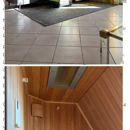
VIAGER OCCUPÉ par droit d’usage et d’habitation au profit
d’un homme et d’une femme de 70 ans.
Nous vous rappelons qu’en viager occupé, le vendeur
continue à vivre dans son logement jusqu’à son décès ou
la libération par anticipation de celui-ci.
Périgord Noir – En plein cœur de la vallée de la Vézère,
bienvenue dans la « capitale mondiale de la Préhistoire ».
Le village DES EYZIES offre une inimaginable succession
de grottes et sites préhistoriques dans un cadre
impressionnant de falaises. C’est aussi un lieu de
prédilection pour les activités de pleine nature grâce à
son agréable cadre bucolique.
Construite en 1992, cette magnifique maison d’environ 144
m2 de style Périgourdin est impeccable dans les
moindres détails. Située à seulement 2km du centre du
village, avec toutes les commodités, et à proximité de