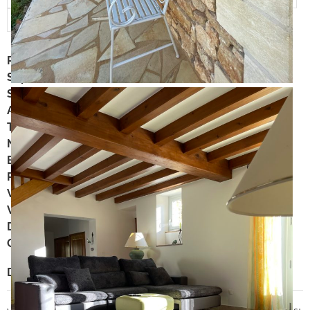
Ref annonce
:
1648
Superficie
:
144 m²
Surface du terrain
:
6500 m²
Année de construction
:
1992
Type de vente
:
Viager occupé
Numéro de mandat
:
1VO41
Bouquet
:
94 185 €
Rente viagère mensuelle
:
505 €
Valeur vénale
:
449 000 €
Vendeur(s)
:
Un homme et une femme de 70 ans
DPE
:
D
GES
:
B
Description